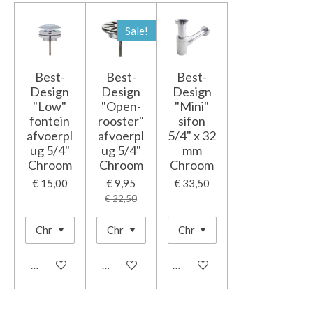
Sale!
Best-
Best-
Best-
Design
Design
Design
"Low"
"Open-
"Mini"
fontein
rooster"
sifon
afvoerpl
afvoerpl
5/4" x 32
ug 5/4"
ug 5/4"
mm
Chroom
Chroom
Chroom
€ 15,00
€ 9,95
€ 33,50
€ 22,50
In winkelwagen
In winkelwagen
In winkelwagen