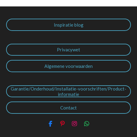
Inspiratie blog
Privacywet
Algemene voorwaarden
Garantie/Onderhoud/Installatie-voorschriften/Product-
informatie
Contact
F
P
I
W
a
i
n
h