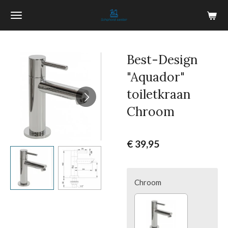
Ga
direct
naar
de
Best-Design
hoofdinhoud
"Aquador"
toiletkraan
Chroom
€ 39,95
Chroom