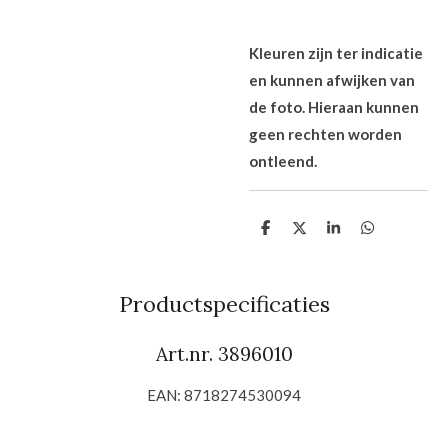
Kleuren zijn ter indicatie
en kunnen afwijken van
de foto. Hieraan kunnen
geen rechten worden
ontleend.
D
D
S
D
e
e
h
e
l
e
a
l
e
l
r
e
n
e
n
Productspecificaties
Art.nr. 3896010
EAN: 8718274530094