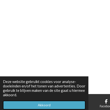
Deze website gebruikt cookies voor analyse-
doeleinden en/of het tonen van advertenties. Door
gebruik te blijven maken van de site gaat u hiermee
akkoord.
Akkoord
E-mailadres
Telefoonnummer
Facebo