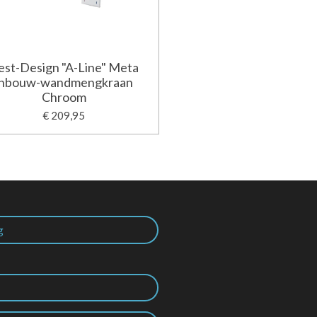
est-Design "A-Line" Meta
inbouw-wandmengkraan
Chroom
€ 209,95
g