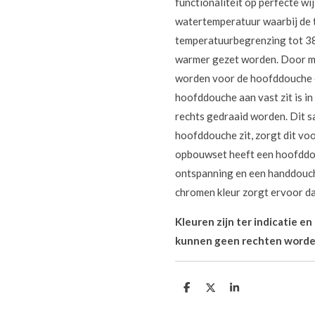
functionaliteit op perfecte w
watertemperatuur waarbij de 
temperatuurbegrenzing tot 38
warmer gezet worden. Door mi
worden voor de hoofddouche 
hoofddouche aan vast zit is in
rechts gedraaid worden. Dit s
hoofddouche zit, zorgt dit voo
opbouwset heeft een hoofddo
ontspanning en een handdouche
chromen kleur zorgt ervoor dat
Kleuren zijn ter indicatie e
kunnen geen rechten worde
D
D
S
e
e
h
l
e
a