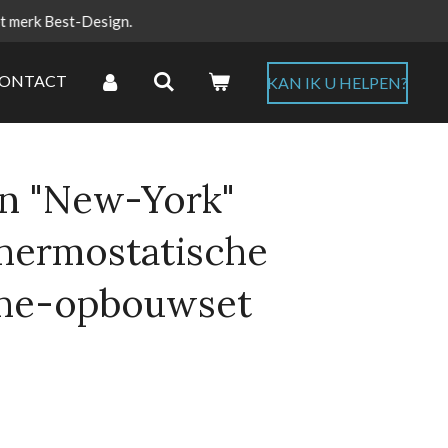
et merk Best-Design.
ONTACT
KAN IK U HELPEN?
n "New-York"
thermostatische
he-opbouwset