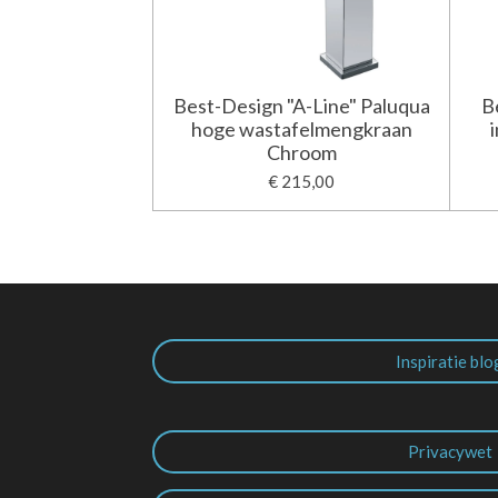
Best-Design "A-Line" Paluqua
B
hoge wastafelmengkraan
Chroom
€ 215,00
Inspiratie blo
Privacywet