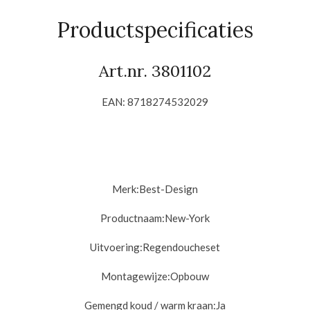
e
l
r
n
e
Productspecificaties
Art.nr. 3801102
EAN: 8718274532029
Merk:
Best-Design
Productnaam:
New-York
Uitvoering:
Regendoucheset
Montagewijze:
Opbouw
Gemengd koud / warm kraan:
Ja