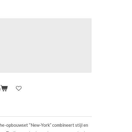
n
he-opbouwset “New-York” combineert stijl en