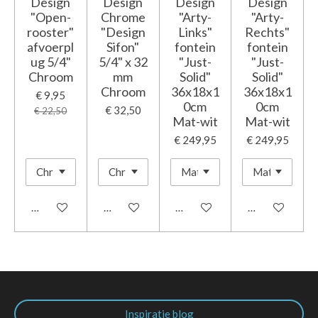
Design
Design
Design
Design
"Open-
Chrome
"Arty-
"Arty-
rooster"
"Design
Links"
Rechts"
afvoerpl
Sifon"
fontein
fontein
ug 5/4"
5/4" x 32
"Just-
"Just-
Chroom
mm
Solid"
Solid"
Chroom
36x18x1
36x18x1
€ 9,95
0cm
0cm
€ 32,50
€ 22,50
Mat-wit
Mat-wit
€ 249,95
€ 249,95
In winkelwagen
In winkelwagen
In winkelwagen
In winkelwage
Inspiratie blog