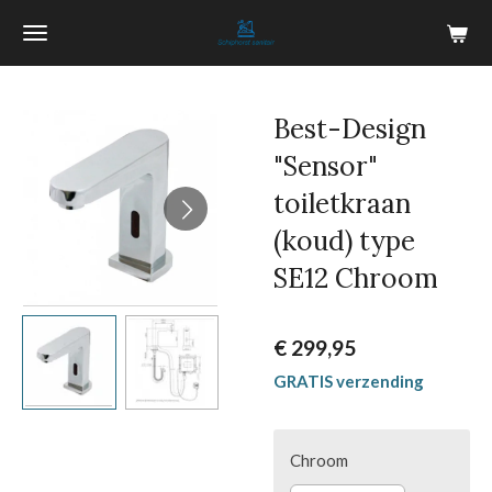
Ga
direct
naar
de
Best-Design
hoofdinhoud
"Sensor"
toiletkraan
(koud) type
SE12 Chroom
€ 299,95
GRATIS verzending
Chroom