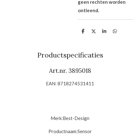
geen rechten worden
ontleend.
D
D
S
D
e
e
h
e
l
e
a
l
e
l
r
e
n
e
n
Productspecificaties
Art.nr. 3895018
EAN: 8718274531411
Merk:
Best-Design
Productnaam:
Sensor