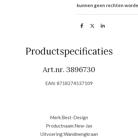
kunnen geen rechten worde
D
D
S
e
e
h
l
e
a
e
l
r
n
e
Productspecificaties
Art.nr. 3896730
EAN: 8718274537109
Merk:
Best-Design
Productnaam:
New-Jax
Uitvoering:
Wandmengkraan