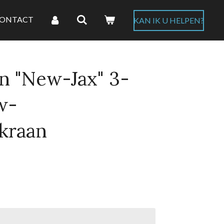
ONTACT
KAN IK U HELPEN?
n "New-Jax" 3-
w-
kraan