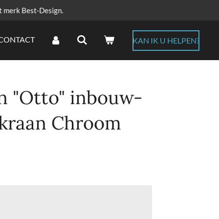
t merk Best-Design.
CONTACT
KAN IK U HELPEN?
n "Otto" inbouw-
kraan Chroom