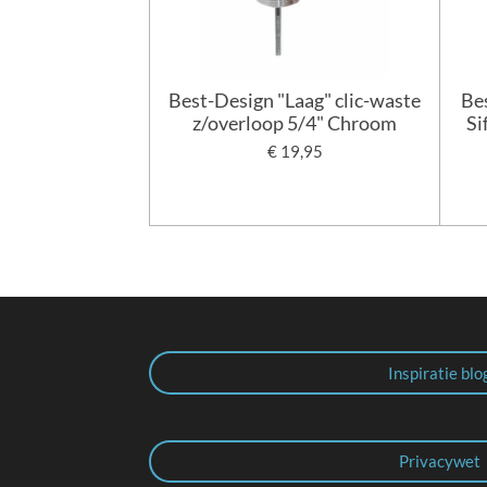
Best-Design "Laag" clic-waste
Be
z/overloop 5/4" Chroom
Si
€ 19,95
Inspiratie blo
Privacywet