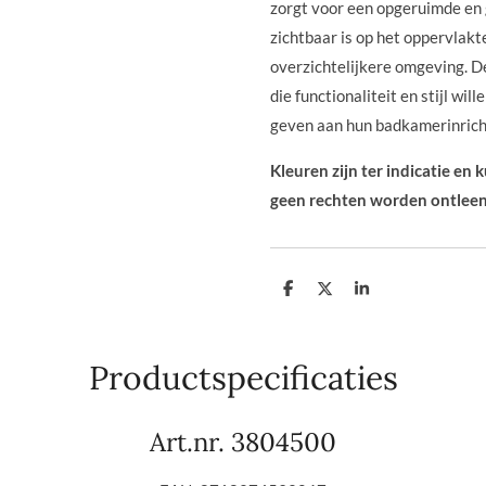
zorgt voor een opgeruimde en 
zichtbaar is op het oppervlakt
overzichtelijkere omgeving. D
die functionaliteit en stijl wil
geven aan hun badkamerinrich
Kleuren zijn ter indicatie en
geen rechten worden ontleen
D
D
S
e
e
h
l
e
a
e
l
r
n
e
Productspecificaties
Art.nr. 3804500