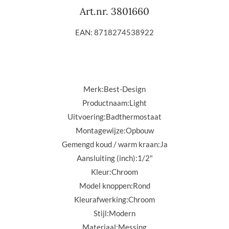
Art.nr. 3801660
EAN: 8718274538922
Merk:
Best-Design
Productnaam:
Light
Uitvoering:
Badthermostaat
Montagewijze:
Opbouw
Gemengd koud / warm kraan:
Ja
Aansluiting (inch):
1/2"
Kleur:
Chroom
Model knoppen:
Rond
Kleurafwerking:
Chroom
Stijl:
Modern
Materiaal:
Messing