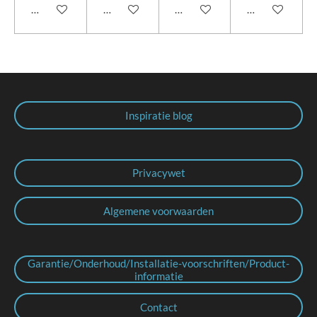
In winkelwagen
In winkelwagen
In winkelwagen
In winkelwage
Inspiratie blog
Privacywet
Algemene voorwaarden
Garantie/Onderhoud/Installatie-voorschriften/Product-
informatie
Contact