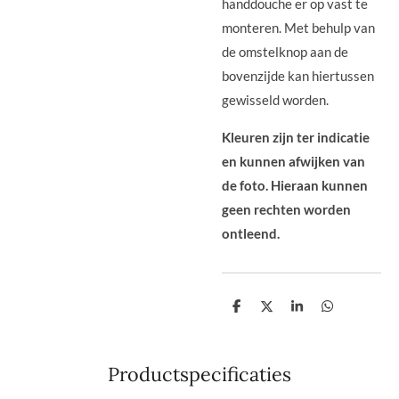
handdouche er op vast te
monteren. Met behulp van
de omstelknop aan de
bovenzijde kan hiertussen
gewisseld worden.
Kleuren zijn ter indicatie
en kunnen afwijken van
de foto. Hieraan kunnen
geen rechten worden
ontleend.
D
D
S
D
e
e
h
e
l
e
a
l
e
l
r
e
n
e
n
Productspecificaties