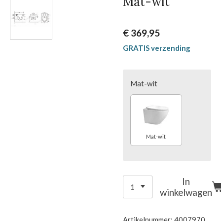
Mat-wit
€ 369,95
GRATIS verzending
Mat-wit
Mat-wit
In
winkelwagen
Artikelnummer:
4007970