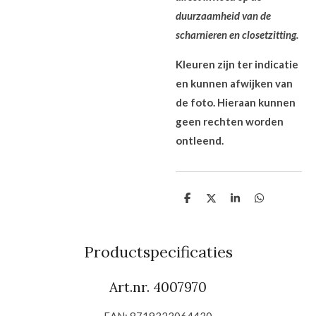
duurzaamheid van de
scharnieren en closetzitting.
Kleuren zijn ter indicatie
en kunnen afwijken van
de foto. Hieraan kunnen
geen rechten worden
ontleend.
D
D
S
D
e
e
h
e
l
e
a
l
e
l
r
e
n
e
n
Productspecificaties
Art.nr. 4007970