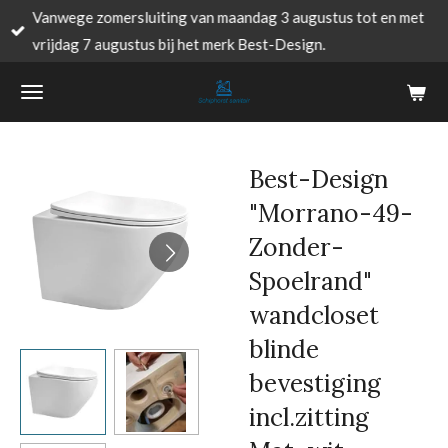
Vanwege zomersluiting van maandag 3 augustus tot en met
Ga
vrijdag 7 augustus bij het merk Best-Design.
direct
naar
de
hoofdinhoud
Best-Design
"Morrano-49-
Zonder-
Spoelrand"
wandcloset
blinde
bevestiging
incl.zitting