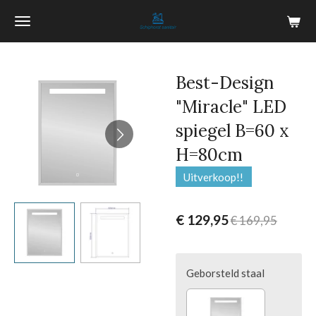
Ga
direct
naar
de
Best-Design
hoofdinhoud
"Miracle" LED
spiegel B=60 x
H=80cm
Uitverkoop!!
€ 129,95
€ 169,95
Geborsteld staal