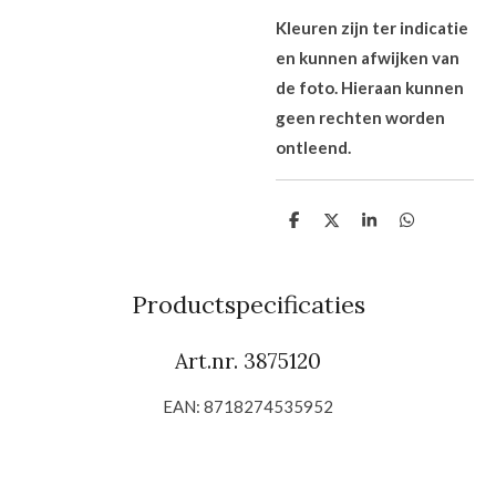
Kleuren zijn ter indicatie
en kunnen afwijken van
de foto. Hieraan kunnen
geen rechten worden
ontleend.
D
D
S
D
e
e
h
e
l
e
a
l
e
l
r
e
n
e
n
Productspecificaties
Art.nr. 3875120
EAN: 8718274535952