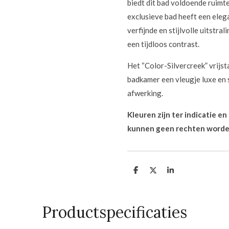
biedt dit bad voldoende ruimt
exclusieve bad heeft een elega
verfijnde en stijlvolle uitstra
een tijdloos contrast.
Het “Color-Silvercreek” vrijs
badkamer een vleugje luxe en s
afwerking.
Kleuren zijn ter indicatie e
kunnen geen rechten worde
D
D
S
e
e
h
l
e
a
e
l
r
n
e
Productspecificaties