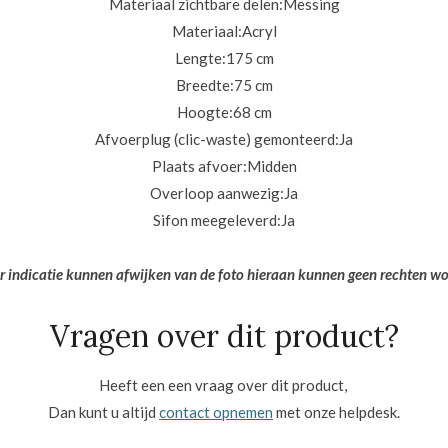
Materiaal zichtbare delen:
Messing
Materiaal:
Acryl
Lengte:
175 cm
Breedte:
75 cm
Hoogte:
68 cm
Afvoerplug (clic-waste) gemonteerd:
Ja
Plaats afvoer:
Midden
Overloop aanwezig:
Ja
Sifon meegeleverd:
Ja
er indicatie kunnen afwijken van de foto hieraan kunnen geen rechten w
Vragen over dit product?
Heeft een een vraag over dit product,
Dan kunt u altijd
contact opnemen
met onze helpdesk.