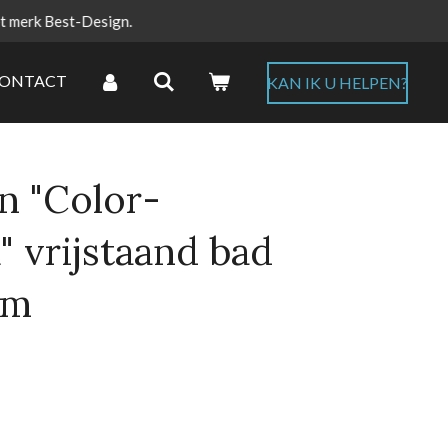
et merk Best-Design.
ONTACT
KAN IK U HELPEN?
n "Color-
" vrijstaand bad
cm