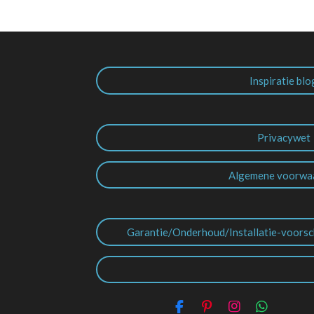
Inspiratie blo
Privacywet
Algemene voorwa
Garantie/Onderhoud/Installatie-voorsc
F
P
I
W