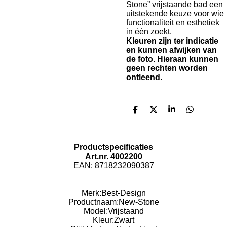
Stone” vrijstaande bad een
uitstekende keuze voor wie
functionaliteit en esthetiek
in één zoekt.
Kleuren zijn ter indicatie
en kunnen afwijken van
de foto. Hieraan kunnen
geen rechten worden
ontleend.
D
D
S
D
e
e
h
e
l
e
a
l
e
l
r
e
n
e
n
Productspecificaties
Art.nr. 4002200
EAN: 8718232090387
Merk:
Best-Design
Productnaam:
New-Stone
Model:
Vrijstaand
Kleur:
Zwart