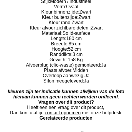
Stijl:
Modern / Industrieel
Vorm:
Ovaal
Kleur binnenzijde:
Zwart
Kleur buitenzijde:
Zwart
Kleur rand:
Zwart
Kleur afvoer zichtbare delen :
Zwart
Materiaal:
Solid-surface
Lengte:
180 cm
Breedte:
85 cm
Hoogte:
52 cm
Randdikte:
3 cm
Gewicht:
158 Kg
Afvoerplug (clic-waste) gemonteerd:
Ja
Plaats afvoer:
Midden
Overloop aanwezig:
Ja
Sifon meegeleverd:
Ja
kleuren zijn ter indicatie kunnen afwijken van de foto
hieraan kunnen geen rechten worden ontleend.
Vragen over dit product?
Heeft een een vraag over dit product,
Dan kunt u altijd
contact opnemen
met onze helpdesk.
Gerelateerde producten