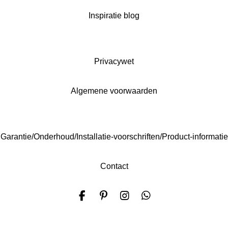
Inspiratie blog
Privacywet
Algemene voorwaarden
Garantie/Onderhoud/Installatie-voorschriften/Product-informatie
Contact
F
P
I
W
a
i
n
h
c
n
s
a