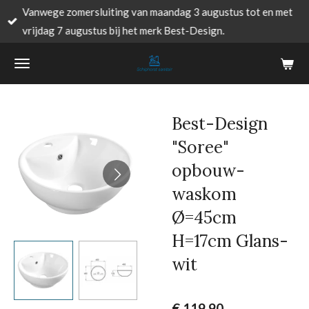
Vanwege zomersluiting van maandag 3 augustus tot en met
Ga
vrijdag 7 augustus bij het merk Best-Design.
direct
naar
de
hoofdinhoud
Best-Design
"Soree"
opbouw-
waskom
Ø=45cm
H=17cm Glans-
wit
€ 119,90