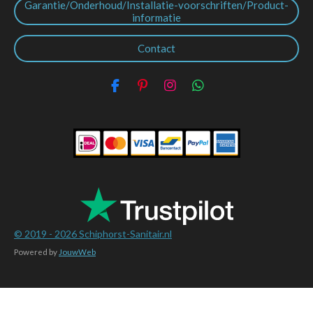
Garantie/Onderhoud/Installatie-voorschriften/Product-
informatie
Contact
F
P
I
W
a
i
n
h
c
n
s
a
e
t
t
t
b
e
a
s
o
r
g
A
o
e
r
p
k
s
a
p
t
m
© 2019 - 2026
Schiphorst-Sanitair.nl
Powered by
JouwWeb