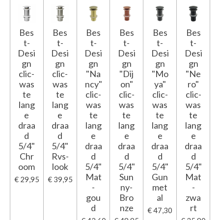
Bes
Bes
Bes
Bes
Bes
Bes
t-
t-
t-
t-
t-
t-
Desi
Desi
Desi
Desi
Desi
Desi
gn
gn
gn
gn
gn
gn
clic-
clic-
"Na
"Dij
"Mo
"Ne
was
was
ncy"
on"
ya"
ro"
te
te
clic-
clic-
clic-
clic-
lang
lang
was
was
was
was
e
e
te
te
te
te
draa
draa
lang
lang
lang
lang
d
d
e
e
e
e
5/4"
5/4"
draa
draa
draa
draa
Chr
Rvs-
d
d
d
d
oom
look
5/4"
5/4"
5/4"
5/4"
Mat
Sun
Gun
Mat
€ 29,95
€ 39,95
-
ny-
met
-
gou
Bro
al
zwa
d
nze
rt
€ 47,30