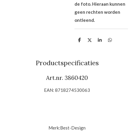
de foto. Hieraan kunnen
geen rechten worden
ontleend.
D
D
S
D
e
e
h
e
l
e
a
l
e
l
r
e
n
e
n
Productspecificaties
Art.nr. 3860420
EAN: 8718274530063
Merk:
Best-Design