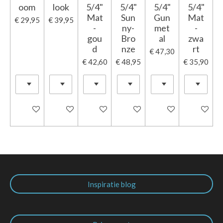
oom
look
5/4"
5/4"
5/4"
5/4"
Mat
Sun
Gun
Mat
€ 29,95
€ 39,95
-
ny-
met
-
gou
Bro
al
zwa
d
nze
rt
€ 47,30
€ 42,60
€ 48,95
€ 35,90
In winkelwagen
In winkelwagen
In winkelwagen
In winkelwagen
In winkelwagen
In winkel
Inspiratie blog