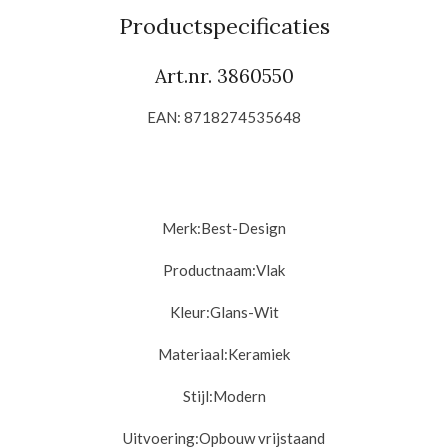
n
e
n
Productspecificaties
Art.nr. 3860550
EAN: 8718274535648
Merk:
Best-Design
Productnaam:
Vlak
Kleur:
Glans-Wit
Materiaal:
Keramiek
Stijl:
Modern
Uitvoering:
Opbouw vrijstaand