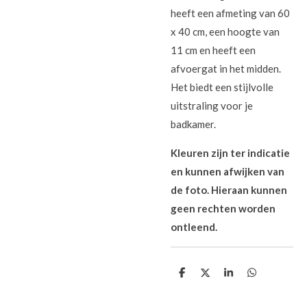
heeft een afmeting van 60
x 40 cm, een hoogte van
11 cm en heeft een
afvoergat in het midden.
Het biedt een stijlvolle
uitstraling voor je
badkamer.
Kleuren zijn ter indicatie
en kunnen afwijken van
de foto. Hieraan kunnen
geen rechten worden
ontleend.
D
D
S
D
e
e
h
e
l
e
a
l
e
l
r
e