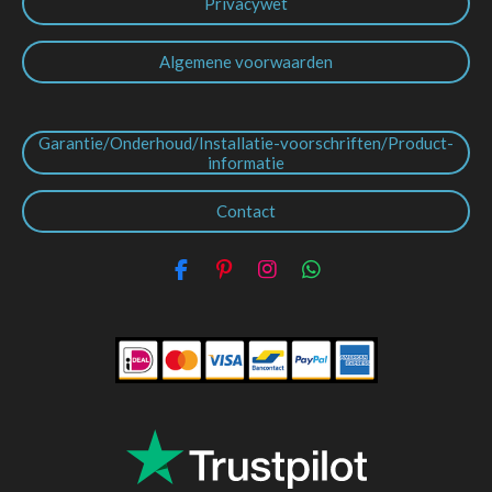
Privacywet
Algemene voorwaarden
Garantie/Onderhoud/Installatie-voorschriften/Product-
informatie
Contact
F
P
I
W
a
i
n
h
c
n
s
a
e
t
t
t
b
e
a
s
o
r
g
A
o
e
r
p
k
s
a
p
t
m