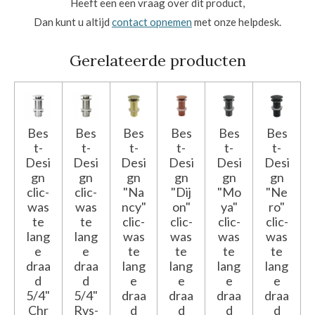
Heeft een een vraag over dit product,
Dan kunt u altijd
contact opnemen
met onze helpdesk.
Gerelateerde producten
Bes
Bes
Bes
Bes
Bes
Bes
t-
t-
t-
t-
t-
t-
Desi
Desi
Desi
Desi
Desi
Desi
gn
gn
gn
gn
gn
gn
clic-
clic-
"Na
"Dij
"Mo
"Ne
was
was
ncy"
on"
ya"
ro"
te
te
clic-
clic-
clic-
clic-
lang
lang
was
was
was
was
e
e
te
te
te
te
draa
draa
lang
lang
lang
lang
d
d
e
e
e
e
5/4"
5/4"
draa
draa
draa
draa
Chr
Rvs-
d
d
d
d