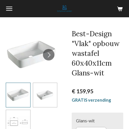
Ga
direct
naar
de
Best-Design
hoofdinhoud
"Vlak" opbouw
wastafel
60x40x11cm
Glans-wit
€ 159,95
GRATIS verzending
Glans-wit