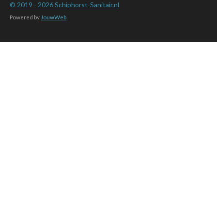
© 2019 - 2026
Schiphorst-Sanitair.nl
Powered by
JouwWeb