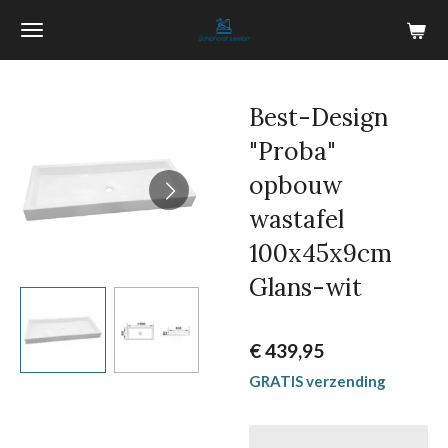
Ga
direct
naar
de
Best-Design
hoofdinhoud
"Proba"
opbouw
wastafel
100x45x9cm
Glans-wit
€ 439,95
GRATIS verzending