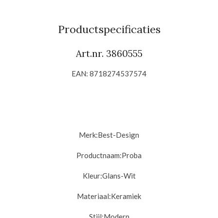
e
e
h
e
l
e
a
l
e
l
r
e
n
e
n
Productspecificaties
Art.nr. 3860555
EAN: 8718274537574
Merk:
Best-Design
Productnaam:
Proba
Kleur:
Glans-Wit
Materiaal:
Keramiek
Stijl:
Modern