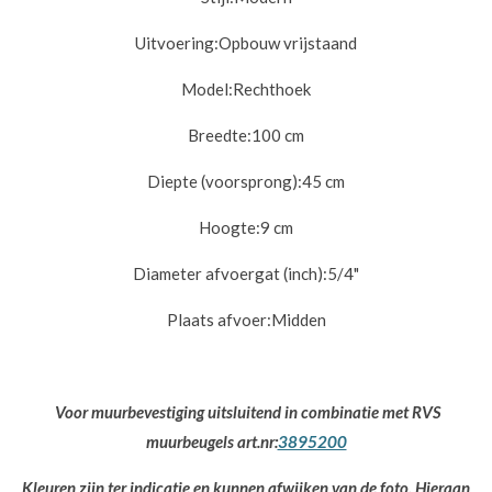
Uitvoering:
Opbouw vrijstaand
Model:
Rechthoek
Breedte:
100 cm
Diepte (voorsprong):
45 cm
Hoogte:
9 cm
Diameter afvoergat (inch):
5/4"
Plaats afvoer:
Midden
Voor muurbevestiging uitsluitend in combinatie met RVS
muurbeugels art.nr:
3895200
Kleuren zijn ter indicatie en kunnen afwijken van de foto. Hieraan