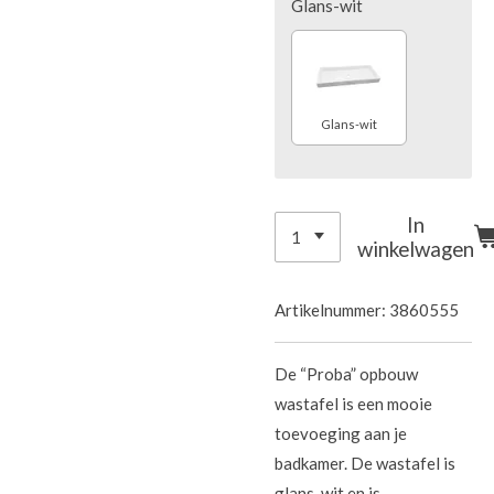
Glans-wit
Glans-wit
In
winkelwagen
Artikelnummer:
3860555
De “Proba” opbouw
wastafel is een mooie
toevoeging aan je
badkamer. De wastafel is
glans-wit en is