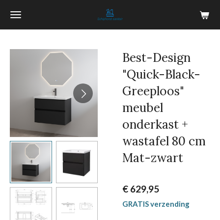
Ga
direct
naar
de
Best-Design
hoofdinhoud
"Quick-Black-
Greeploos"
meubel
onderkast +
wastafel 80 cm
Mat-zwart
€ 629,95
GRATIS verzending