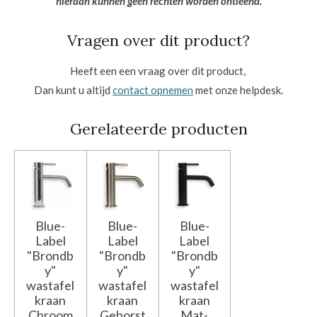
hieraan kunnen geen rechten worden ontleend.
Vragen over dit product?
Heeft een een vraag over dit product,
Dan kunt u altijd
contact opnemen
met onze helpdesk.
Gerelateerde producten
Blue-
Blue-
Blue-
Label
Label
Label
"Brondb
"Brondb
"Brondb
y"
y"
y"
wastafel
wastafel
wastafel
kraan
kraan
kraan
Chroom
Geborst
Mat-