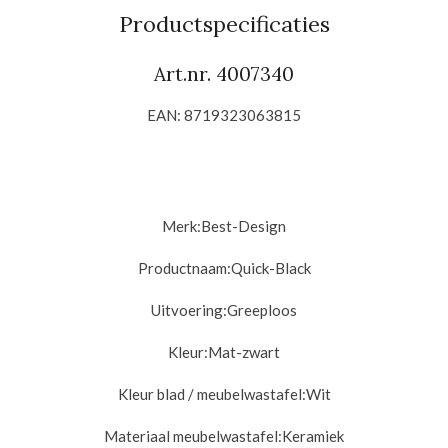
n
e
n
Productspecificaties
Art.nr. 4007340
EAN: 8719323063815
Merk:
Best-Design
Productnaam:
Quick-Black
Uitvoering:
Greeploos
Kleur:
Mat-zwart
Kleur blad / meubelwastafel:
Wit
Materiaal meubelwastafel:
Keramiek