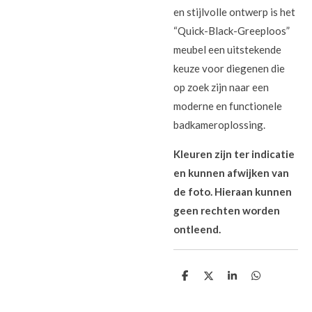
en stijlvolle ontwerp is het
“Quick-Black-Greeploos”
meubel een uitstekende
keuze voor diegenen die
op zoek zijn naar een
moderne en functionele
badkameroplossing.
Kleuren zijn ter indicatie
en kunnen afwijken van
de foto. Hieraan kunnen
geen rechten worden
ontleend.
D
D
S
D
e
e
h
e
l
e
a
l
e
l
r
e