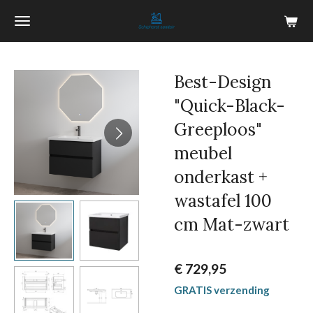
Ga
direct
naar
de
Best-Design
hoofdinhoud
"Quick-Black-
Greeploos"
meubel
onderkast +
wastafel 100
cm Mat-zwart
€ 729,95
GRATIS verzending