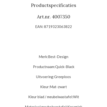
n
e
n
Productspecificaties
Art.nr. 4007350
EAN: 8719323063822
Merk:
Best-Design
Productnaam:
Quick-Black
Uitvoering:
Greeploos
Kleur:
Mat-zwart
Kleur blad / meubelwastafel:
Wit
Materiaal meubelwastafel:
Keramiek