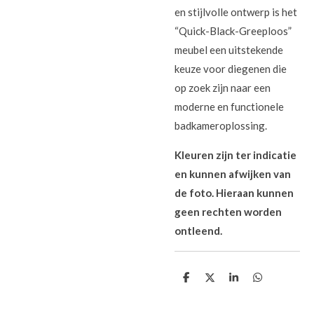
en stijlvolle ontwerp is het
“Quick-Black-Greeploos”
meubel een uitstekende
keuze voor diegenen die
op zoek zijn naar een
moderne en functionele
badkameroplossing.
Kleuren zijn ter indicatie
en kunnen afwijken van
de foto. Hieraan kunnen
geen rechten worden
ontleend.
D
D
S
D
e
e
h
e
l
e
a
l
e
l
r
e