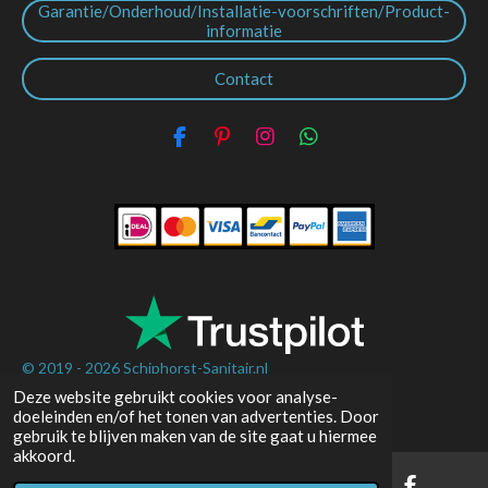
Garantie/Onderhoud/Installatie-voorschriften/Product-
informatie
Contact
F
P
I
W
a
i
n
h
c
n
s
a
e
t
t
t
b
e
a
s
o
r
g
A
o
e
r
p
k
s
a
p
t
m
© 2019 - 2026
Schiphorst-Sanitair.nl
Deze website gebruikt cookies voor analyse-
Powered by
JouwWeb
doeleinden en/of het tonen van advertenties. Door
gebruik te blijven maken van de site gaat u hiermee
akkoord.