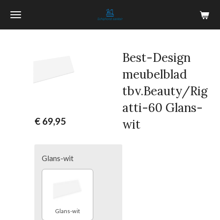
Ga
direct
naar
de
Best-Design
hoofdinhoud
meubelblad
tbv.Beauty/Rig
atti-60 Glans-
€ 69,95
wit
Glans-wit
Glans-wit