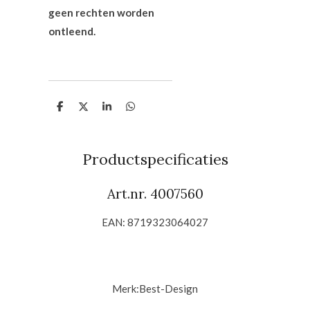
geen rechten worden
ontleend.
D
D
S
D
e
e
h
e
l
e
a
l
e
l
r
e
n
e
n
Productspecificaties
Art.nr. 4007560
EAN: 8719323064027
Merk:
Best-Design