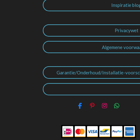
Inspiratie blo
Privacywet
Algemene voorwa
Garantie/Onderhoud/Installatie-voorsc
F
P
I
W
a
i
n
h
c
n
s
a
e
t
t
t
b
e
a
s
o
r
g
A