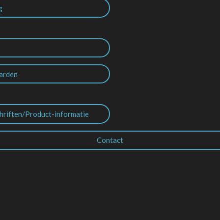
g
arden
hriften/Product-informatie
Contact