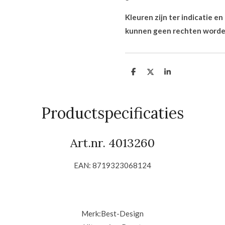
Kleuren zijn ter indicatie e
kunnen geen rechten worde
D
D
S
e
e
h
l
e
a
e
l
r
n
e
Productspecificaties
Art.nr. 4013260
EAN: 8719323068124
Merk:
Best-Design