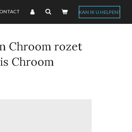
ONTACT
KAN IK U HELPEN?
gn Chroom rozet
uis Chroom