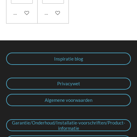
In winkelwagen
In winkelwagen
Inspiratie blog
Privacywet
Algemene voorwaarden
Garantie/Onderhoud/Installatie-voorschriften/Product-
informatie