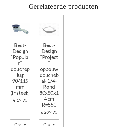
Gerelateerde producten
Best-
Best-
Design
Design
"Populai
"Project
r"
"
douchep
opbouw
lug
doucheb
90/115
ak 1/4-
mm
Rond
(Insteek)
80x80x1
4 cm
€ 19,95
R=550
€ 289,95