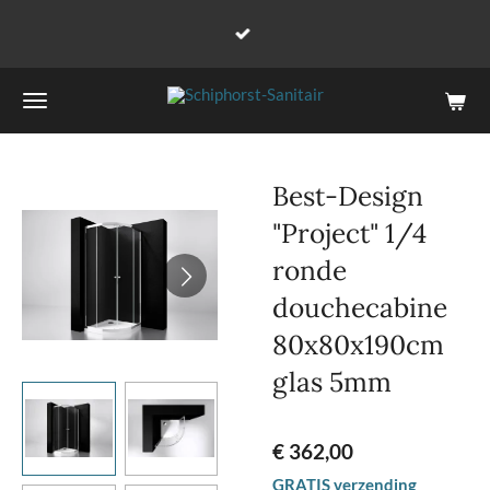
Ga
direct
naar
de
hoofdinhoud
Best-Design
"Project" 1/4
ronde
douchecabine
80x80x190cm
glas 5mm
€ 362,00
GRATIS verzending