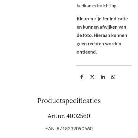
badkamerinrichting.
Kleuren zijn ter indicatie
en kunnen afwijken van
de foto. Hieraan kunnen
geen rechten worden
ontleend.
D
D
S
D
e
e
h
e
l
e
a
l
e
l
r
e
n
e
n
Productspecificaties
Art.nr. 4002560
EAN: 8718232090660