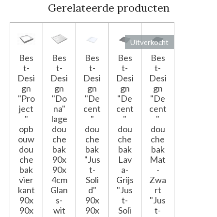
Gerelateerde producten
Uitverkocht
Bes
Bes
Bes
Bes
Bes
t-
t-
t-
t-
t-
Desi
Desi
Desi
Desi
Desi
gn
gn
gn
gn
gn
"Pro
"Do
"De
"De
"De
ject
na"
cent
cent
cent
"
lage
"
"
"
opb
dou
dou
dou
dou
ouw
che
che
che
che
dou
bak
bak
bak
bak
che
90x
"Jus
Lav
Mat
bak
90x
t-
a-
-
vier
4cm
Soli
Grijs
Zwa
kant
Glan
d"
"Jus
rt
90x
s-
90x
t-
"Jus
90x
wit
90x
Soli
t-