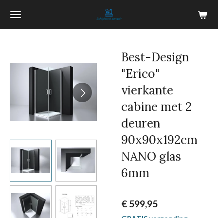
Ga
direct
naar
de
Best-Design
hoofdinhoud
"Erico"
vierkante
cabine met 2
deuren
90x90x192cm
NANO glas
6mm
€ 599,95