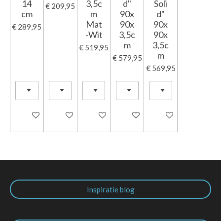
14
3,5c
d"
Soli
€ 209,95
cm
m
90x
d"
Mat
90x
90x
€ 289,95
-Wit
3,5c
90x
m
3,5c
€ 519,95
m
€ 579,95
€ 569,95
In winkelwagen
In winkelwagen
In winkelwagen
In winkelwagen
Houd mij op de hoo
Inspiratie blog