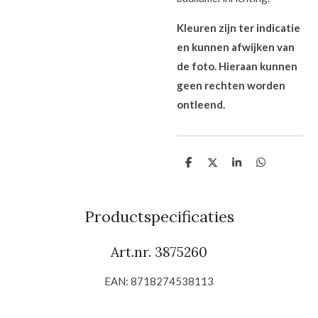
Kleuren zijn ter indicatie
en kunnen afwijken van
de foto. Hieraan kunnen
geen rechten worden
ontleend.
D
D
S
D
e
e
h
e
l
e
a
l
e
l
r
e
n
e
n
Productspecificaties
Art.nr. 3875260
EAN: 8718274538113