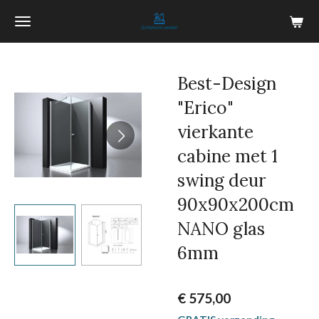
Ga
direct
naar
de
Best-Design
hoofdinhoud
"Erico"
vierkante
cabine met 1
swing deur
90x90x200cm
NANO glas
6mm
€ 575,00