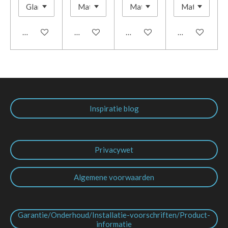
In winkelwagen
In winkelwagen
In winkelwagen
Houd mij op d
Inspiratie blog
Privacywet
Algemene voorwaarden
Garantie/Onderhoud/Installatie-voorschriften/Product-
informatie