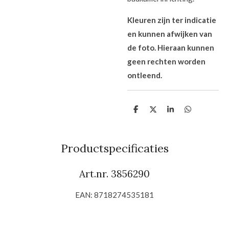
Kleuren zijn ter indicatie
en kunnen afwijken van
de foto. Hieraan kunnen
geen rechten worden
ontleend.
D
D
S
D
e
e
h
e
l
e
a
l
e
l
r
e
n
e
n
Productspecificaties
Art.nr. 3856290
EAN: 8718274535181