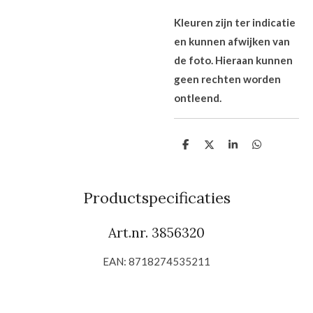
Kleuren zijn ter indicatie
en kunnen afwijken van
de foto. Hieraan kunnen
geen rechten worden
ontleend.
D
D
S
D
e
e
h
e
l
e
a
l
e
l
r
e
n
e
n
Productspecificaties
Art.nr. 3856320
EAN: 8718274535211