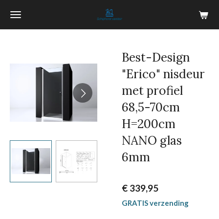
Ga
direct
naar
de
Best-Design
hoofdinhoud
"Erico" nisdeur
met profiel
68,5-70cm
H=200cm
NANO glas
6mm
€ 339,95
GRATIS verzending