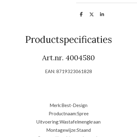
D
D
S
e
e
h
l
e
a
e
l
r
n
e
Productspecificaties
Art.nr. 4004580
EAN: 8719323061828
Merk:
Best-Design
Productnaam:
Spree
Uitvoering:
Wastafelmengkraan
Montagewijze:
Staand