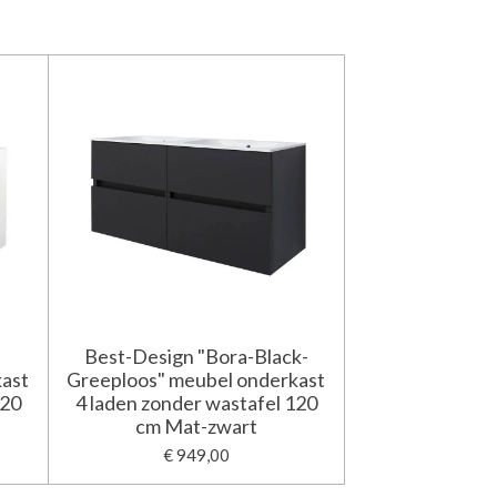
Best-Design "Bora-Black-
kast
Greeploos" meubel onderkast
120
4 laden zonder wastafel 120
cm Mat-zwart
€ 949,00