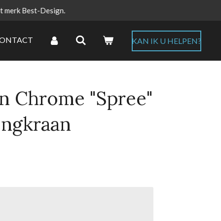
et merk Best-Design.
ONTACT
KAN IK U HELPEN?
n Chrome "Spree"
engkraan