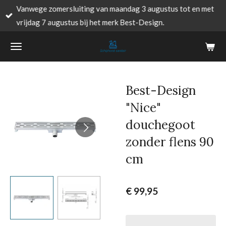
Vanwege zomersluiting van maandag 3 augustus tot en met
Ga
vrijdag 7 augustus bij het merk Best-Design.
direct
naar
de
hoofdinhoud
Best-Design
"Nice"
douchegoot
zonder flens 90
cm
€ 99,95