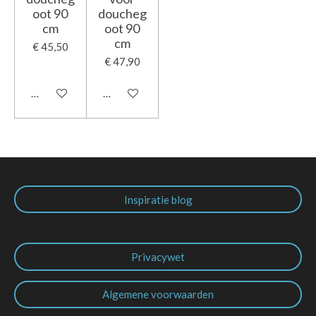
oot 90
doucheg
cm
oot 90
cm
€ 45,50
€ 47,90
In winkelwagen
In winkelwagen
Inspiratie blog
Privacywet
Algemene voorwaarden