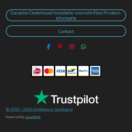
Garantie/Onderhoud/Installatie-voorschriften/Product-
informatie
Contact
F
P
I
W
a
i
n
h
c
n
s
a
e
t
t
t
b
e
a
s
o
r
g
A
o
e
r
p
k
s
a
p
t
m
© 2019 - 2026
Schiphorst-Sanitair.nl
Powered by
JouwWeb