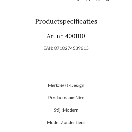
D
D
S
D
e
e
h
e
l
e
a
l
e
l
r
e
n
e
n
Productspecificaties
Art.nr. 4001110
EAN: 8718274539615
Merk:
Best-Design
Productnaam:
Nice
Stijl:
Modern
Model:
Zonder flens