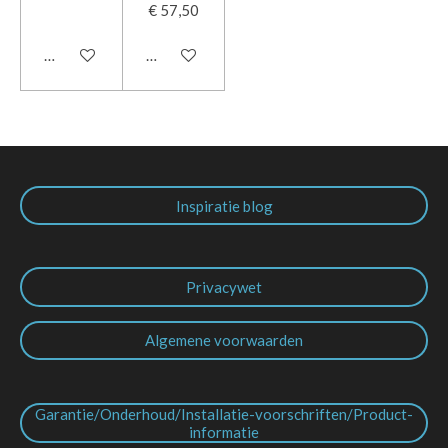
€ 57,50
In winkelwagen
In winkelwagen
Inspiratie blog
Privacywet
Algemene voorwaarden
Garantie/Onderhoud/Installatie-voorschriften/Product-
informatie