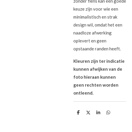
zonder flens kan een goede
keuze zijn voor wie een
minimalistisch en strak
design wil, omdat het een
naadloze afwerking
oplevert en geen
opstaande randen heeft.
Kleuren zijn ter indicatie
kunnen afwijken van de
foto hieraan kunnen
geen rechten worden
ontleend.
D
D
S
D
e
e
h
e
l
e
a
l
e
l
r
e
n
e
n