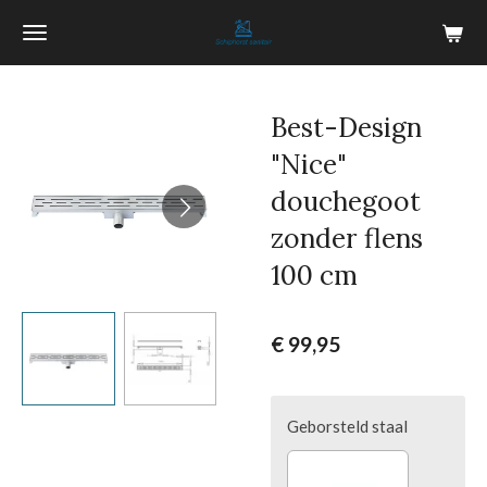
Ga
direct
naar
de
Best-Design
hoofdinhoud
"Nice"
douchegoot
zonder flens
100 cm
€ 99,95
Geborsteld staal