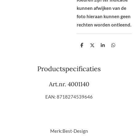
kunnen afwijken van de
foto hieraan kunnen geen
rechten worden ontleend.
D
D
S
D
e
e
h
e
l
e
a
l
e
l
r
e
n
e
n
Productspecificaties
Art.nr. 4001140
EAN: 8718274539646
Merk:
Best-Design