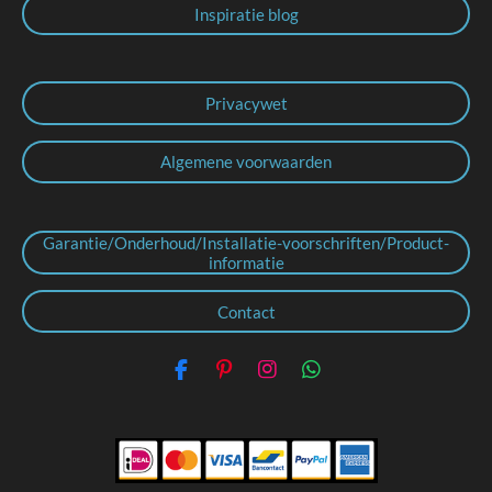
Inspiratie blog
Privacywet
Algemene voorwaarden
Garantie/Onderhoud/Installatie-voorschriften/Product-
informatie
Contact
F
P
I
W
a
i
n
h
c
n
s
a
e
t
t
t
b
e
a
s
o
r
g
A