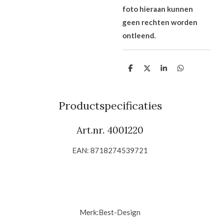
foto hieraan kunnen
geen rechten worden
ontleend.
D
D
S
D
e
e
h
e
l
e
a
l
e
l
r
e
n
e
n
Productspecificaties
Art.nr. 4001220
EAN: 8718274539721
Merk:
Best-Design