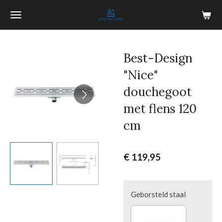
Ga
direct
naar
de
Best-Design
hoofdinhoud
"Nice"
douchegoot
met flens 120
cm
€ 119,95
Geborsteld staal