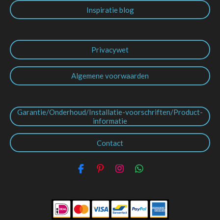
Inspiratie blog
Privacywet
Algemene voorwaarden
Garantie/Onderhoud/Installatie-voorschriften/Product-
informatie
Contact
F
P
I
W
a
i
n
h
c
n
s
a
e
t
t
t
b
e
a
s
o
r
g
A