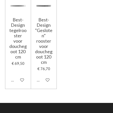
Best-
Best-
Design
Design
tegelroo
"Geslote
ster
n"
voor
rooster
doucheg
voor
oot 120
doucheg
cm
oot 120
cm
€ 69,50
€ 76,70
In winkelwagen
In winkelwagen