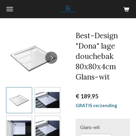
Ga
direct
naar
de
Best-Design
hoofdinhoud
"Dona" lage
douchebak
80x80x4cm
Glans-wit
€ 189,95
GRATIS verzending
Glans-wit