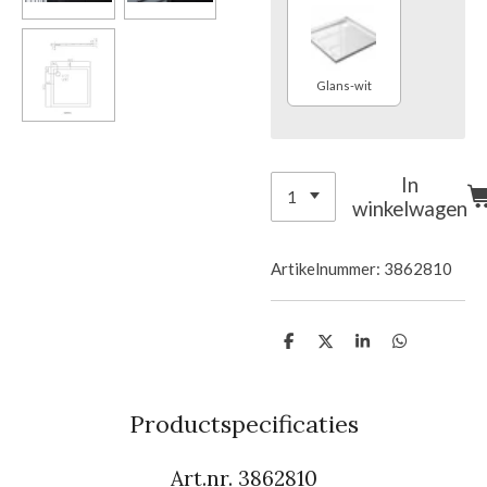
Glans-wit
In
winkelwagen
Artikelnummer:
3862810
D
D
S
D
e
e
h
e
l
e
a
l
e
l
r
e
n
e
n
Productspecificaties
Art.nr. 3862810