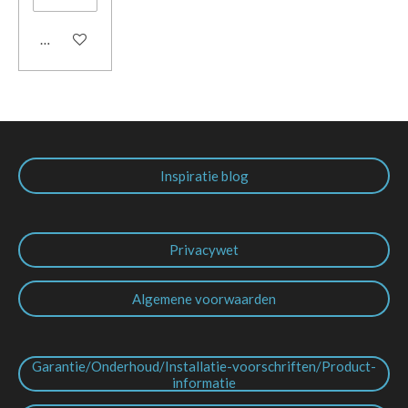
In winkelwagen
Inspiratie blog
Privacywet
Algemene voorwaarden
Garantie/Onderhoud/Installatie-voorschriften/Product-
informatie