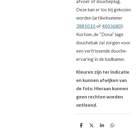
afvoer of doucheplug.
Deze kan er los bij gekozen
worden (artikelnummer
3881010
of
4003680
).
Kortom, de “Dona” lage
douchebak zal zorgen voor
een verfrissende douche-
ervaring in de badkamer.
Kleuren zijn ter indicatie
en kunnen afwijken van
de foto. Hieraan kunnen
geen rechten worden
ontleend.
D
D
S
D
e
e
h
e
l
e
a
l