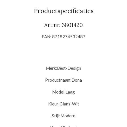
e
l
r
e
n
e
n
Productspecificaties
Art.nr. 3801420
EAN: 8718274532487
Merk:
Best-Design
Productnaam:
Dona
Model:
Laag
Kleur:
Glans-Wit
Stijl:
Modern