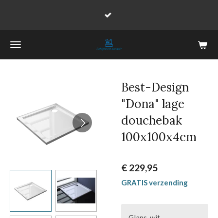
Ga
direct
naar
de
hoofdinhoud
Best-Design
"Dona" lage
douchebak
100x100x4cm
€ 229,95
GRATIS verzending
Glans-wit