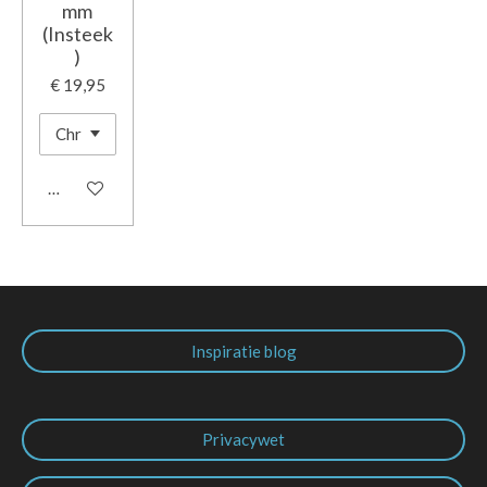
mm
(Insteek
)
€ 19,95
In winkelwagen
Inspiratie blog
Privacywet