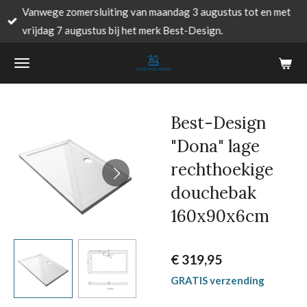
Vanwege zomersluiting van maandag 3 augustus tot en met
Ga
vrijdag 7 augustus bij het merk Best-Design.
direct
naar
de
hoofdinhoud
Best-Design
"Dona" lage
rechthoekige
douchebak
160x90x6cm
€ 319,95
GRATIS verzending