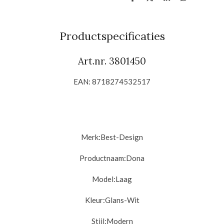
D
D
S
D
e
e
h
e
l
e
a
l
e
l
r
e
n
e
n
Productspecificaties
Art.nr. 3801450
EAN: 8718274532517
Merk:
Best-Design
Productnaam:
Dona
Model:
Laag
Kleur:
Glans-Wit
Stijl:
Modern