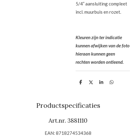
5/4” aansluiting compleet
incl. muurbuis en rozet.
Kleuren zijn ter indicatie
kunnen afwijken van de foto
hieraan kunnen geen
rechten worden ontleend.
D
D
S
D
e
e
h
e
l
e
a
l
e
l
r
e
n
e
n
Productspecificaties
Art.nr. 3881110
EAN: 8718274534368