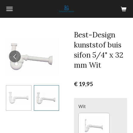
Ga
direct
naar
de
Best-Design
hoofdinhoud
kunststof buis
sifon 5/4" x 32
mm Wit
€ 19,95
Wit