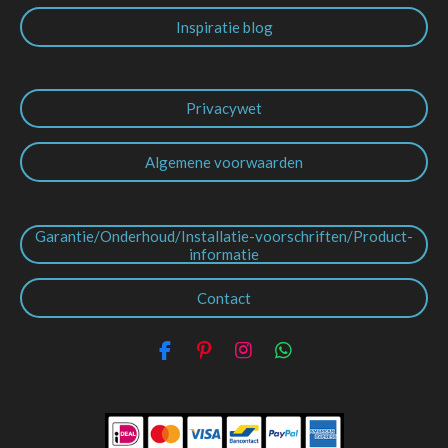
Inspiratie blog
Privacywet
Algemene voorwaarden
Garantie/Onderhoud/Installatie-voorschriften/Product-
informatie
Contact
F
P
I
W
a
i
n
h
c
n
s
a
e
t
t
t
b
e
a
s