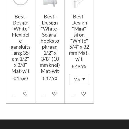
Best-
Best-
Best-
Design
Design
Design
"White"
"White-
"Mini"
Flexibel
Solara"
sifon
e
hoeksto
"White"
aansluits
pkraan
5/4" x 32
lang 35
1/2" x
mm Mat-
cm 1/2"
3/8" (10
wit
x 3/8"
mm knel)
€ 49,95
Mat-wit
Mat-wit
€ 15,60
€ 17,90
In winkelwagen
In winkelwagen
In winkelwagen