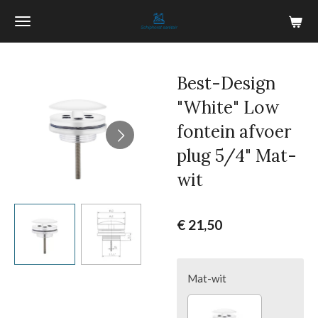
Ga
direct
naar
de
Best-Design
hoofdinhoud
"White" Low
fontein afvoer
plug 5/4" Mat-
wit
€ 21,50
Mat-wit