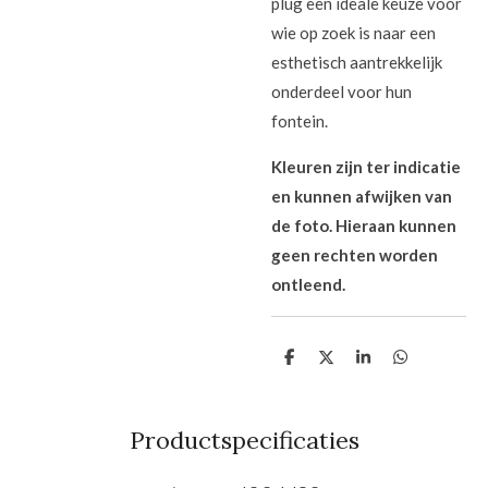
plug een ideale keuze voor
wie op zoek is naar een
esthetisch aantrekkelijk
onderdeel voor hun
fontein.
Kleuren zijn ter indicatie
en kunnen afwijken van
de foto. Hieraan kunnen
geen rechten worden
ontleend.
D
D
S
D
e
e
h
e
l
e
a
l
e
l
r
e
n
e
n
Productspecificaties