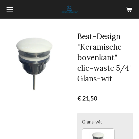
Ga
direct
naar
de
Best-Design
hoofdinhoud
"Keramische
bovenkant"
clic-waste 5/4"
Glans-wit
€ 21,50
Glans-wit