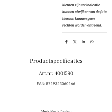
kleuren zijn ter indicatie
kunnen afwijken van de foto
hieraan kunnen geen
rechten worden ontleend.
D
D
S
D
e
e
h
e
l
e
a
l
e
l
r
e
n
e
n
Productspecificaties
Art.nr. 4001590
EAN: 8719323060166
Merk:
Best-Design