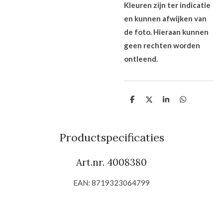
Kleuren zijn ter indicatie
en kunnen afwijken van
de foto. Hieraan kunnen
geen rechten worden
ontleend.
D
D
S
D
e
e
h
e
l
e
a
l
e
l
r
e
n
e
n
Productspecificaties
Art.nr. 4008380
EAN: 8719323064799