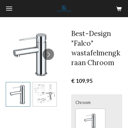
Ga
direct
naar
de
Best-Design
hoofdinhoud
"Falco"
wastafelmengk
raan Chroom
€ 109,95
Chroom