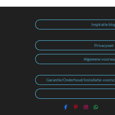
Inspiratie blo
Privacywet
Algemene voorwa
Garantie/Onderhoud/Installatie-voorsc
F
P
I
W
a
i
n
h