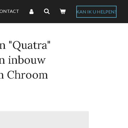
ONTACT
KAN IK U HELPEN?
n "Quatra"
an inbouw
m Chroom