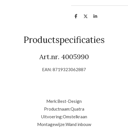
D
D
S
e
e
h
l
e
a
e
l
r
n
e
Productspecificaties
Art.nr. 4005990
EAN: 8719323062887
Merk:
Best-Design
Productnaam:
Quatra
Uitvoering:
Omstelkraan
Montagewijze:
Wand inbouw