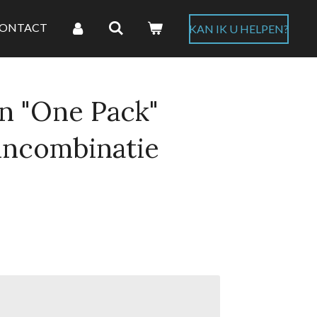
ONTACT
KAN IK U HELPEN?
n "One Pack"
incombinatie