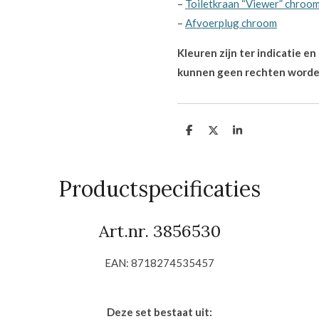
–
Toiletkraan “Viewer” chroo
–
Afvoerplug chroom
Kleuren zijn ter indicatie e
kunnen geen rechten worde
D
D
S
e
e
h
l
e
a
e
l
r
n
e
Productspecificaties
Art.nr. 3856530
EAN: 8718274535457
Deze set bestaat uit: