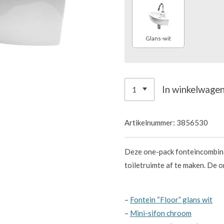
Glans-wit
In winkelwage
Artikelnummer:
3856530
Deze one-pack fonteincombinat
toiletruimte af te maken. De o
–
Fontein “Floor” glans wit
–
Mini-sifon chroom