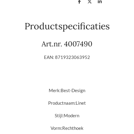
D
D
S
e
e
h
l
e
a
e
l
r
n
e
Productspecificaties
Art.nr. 4007490
EAN: 8719323063952
Merk:
Best-Design
Productnaam:
Linet
Stijl:
Modern
Vorm:
Rechthoek