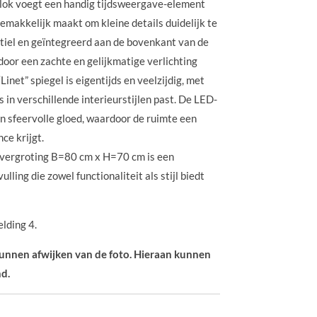
 klok voegt een handig tijdsweergave-element
gemakkelijk maakt om kleine details duidelijk te
btiel en geïntegreerd aan de bovenkant van de
door een zachte en gelijkmatige verlichting
inet” spiegel is eigentijds en veelzijdig, met
 in verschillende interieurstijlen past. De LED-
en sfeervolle gloed, waardoor de ruimte een
ce krijgt.
n vergroting B=80 cm x H=70 cm is een
lling die zowel functionaliteit als stijl biedt
elding 4.
 kunnen afwijken van de foto. Hieraan kunnen
d.