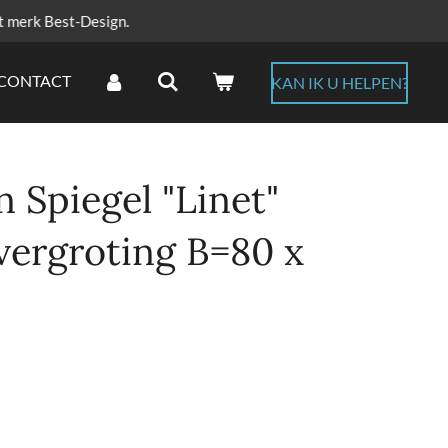
t merk Best-Design.
CONTACT
KAN IK U HELPEN?
 Spiegel "Linet"
 vergroting B=80 x