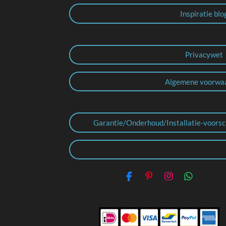
Inspiratie blo
Privacywet
Algemene voorwa
Garantie/Onderhoud/Installatie-voorsc
F
P
I
W
a
i
n
h
c
n
s
a
e
t
t
t
b
e
a
s
o
r
g
A