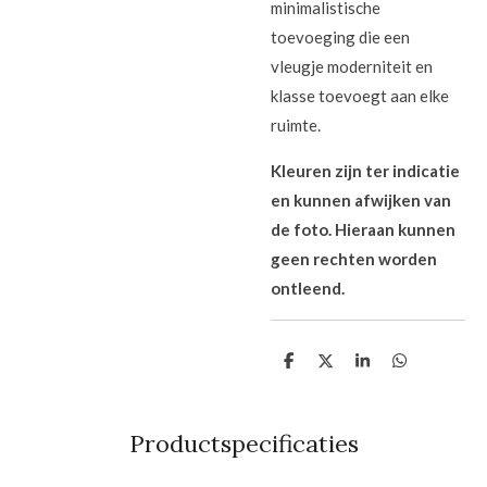
minimalistische
toevoeging die een
vleugje moderniteit en
klasse toevoegt aan elke
ruimte.
Kleuren zijn ter indicatie
en kunnen afwijken van
de foto. Hieraan kunnen
geen rechten worden
ontleend.
D
D
S
D
e
e
h
e
l
e
a
l
e
l
r
e
n
e
n
Productspecificaties