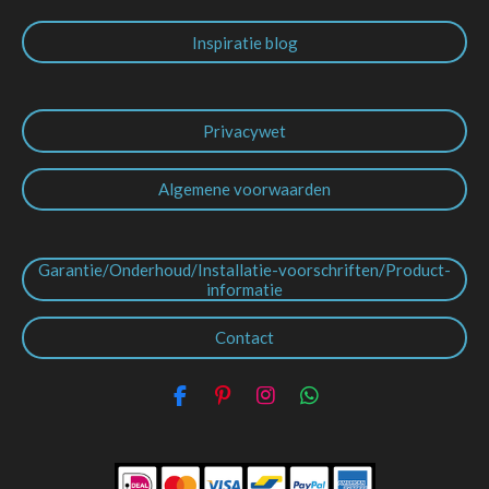
Inspiratie blog
Privacywet
Algemene voorwaarden
Garantie/Onderhoud/Installatie-voorschriften/Product-
informatie
Contact
F
P
I
W
a
i
n
h
c
n
s
a
e
t
t
t
b
e
a
s