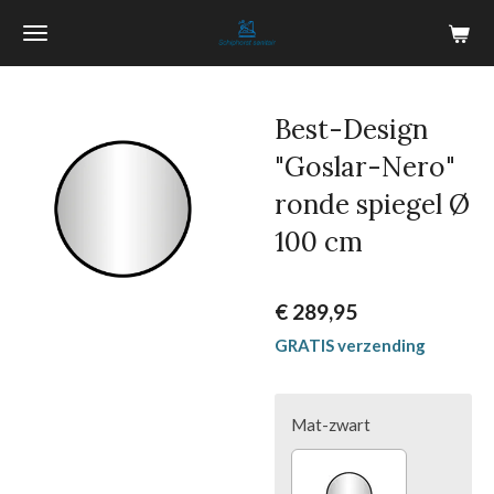
Ga
direct
naar
de
Best-Design
hoofdinhoud
"Goslar-Nero"
ronde spiegel Ø
100 cm
€ 289,95
GRATIS verzending
Mat-zwart