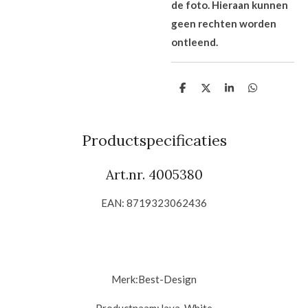
de foto. Hieraan kunnen
geen rechten worden
ontleend.
D
D
S
D
e
e
h
e
l
e
a
l
e
l
r
e
n
e
n
Productspecificaties
Art.nr. 4005380
EAN: 8719323062436
Merk:
Best-Design