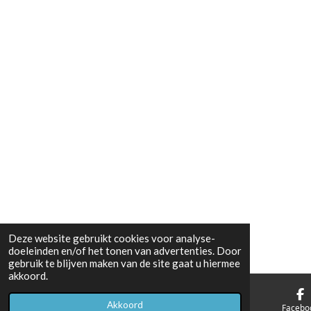
Deze website gebruikt cookies voor analyse-
doeleinden en/of het tonen van advertenties. Door
gebruik te blijven maken van de site gaat u hiermee
akkoord.
Akkoord
E-mailadres
Telefoonnummer
Facebo