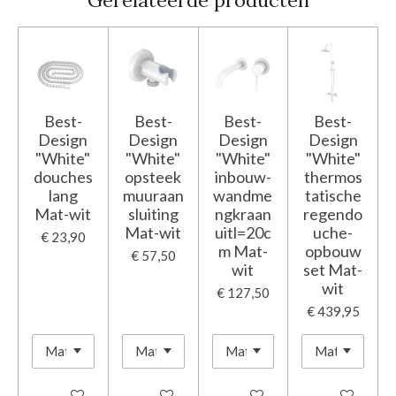
Best-
Best-
Best-
Best-
Design
Design
Design
Design
"White"
"White"
"White"
"White"
douches
opsteek
inbouw-
thermos
lang
muuraan
wandme
tatische
Mat-wit
sluiting
ngkraan
regendo
Mat-wit
uitl=20c
uche-
€ 23,90
m Mat-
opbouw
€ 57,50
wit
set Mat-
wit
€ 127,50
€ 439,95
In winkelwagen
In winkelwagen
In winkelwagen
In winkelwage