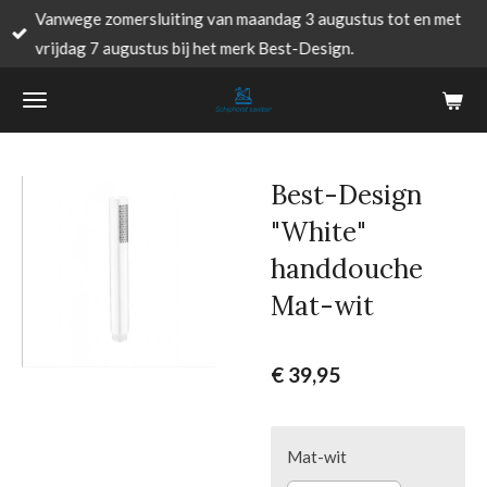
Vanwege zomersluiting van maandag 3 augustus tot en met
Ga
vrijdag 7 augustus bij het merk Best-Design.
direct
naar
de
hoofdinhoud
Best-Design
"White"
handdouche
Mat-wit
€ 39,95
Mat-wit