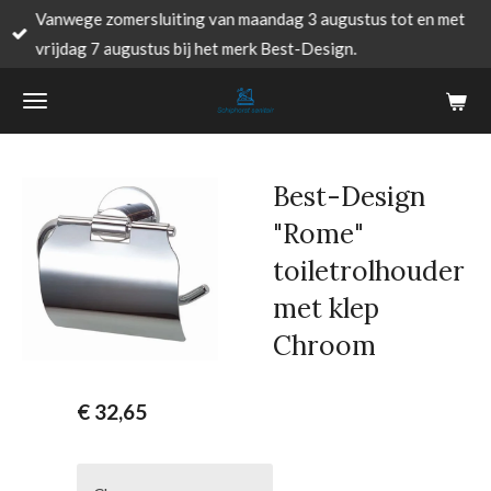
Vanwege zomersluiting van maandag 3 augustus tot en met
Ga
vrijdag 7 augustus bij het merk Best-Design.
direct
naar
de
hoofdinhoud
Best-Design
"Rome"
toiletrolhouder
met klep
Chroom
€ 32,65