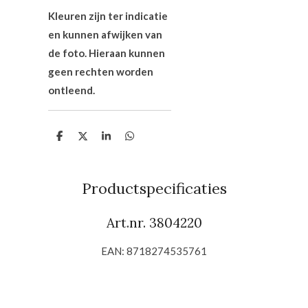
Kleuren zijn ter indicatie
en kunnen afwijken van
de foto. Hieraan kunnen
geen rechten worden
ontleend.
D
D
S
D
e
e
h
e
l
e
a
l
e
l
r
e
n
e
n
Productspecificaties
Art.nr. 3804220
EAN: 8718274535761