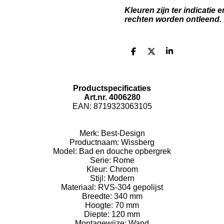
Kleuren zijn ter indicatie
rechten worden ontleend.
D
D
S
e
e
h
l
e
a
e
l
r
n
e
Productspecificaties
Art.nr. 4006280
EAN: 8719323063105
Merk:
Best-Design
Productnaam:
Wissberg
Model:
Bad en douche opbergrek
Serie:
Rome
Kleur:
Chroom
Stijl:
Modern
Materiaal:
RVS-304 gepolijst
Breedte:
340 mm
Hoogte:
70 mm
Diepte:
120 mm
Montagewijze:
Wand