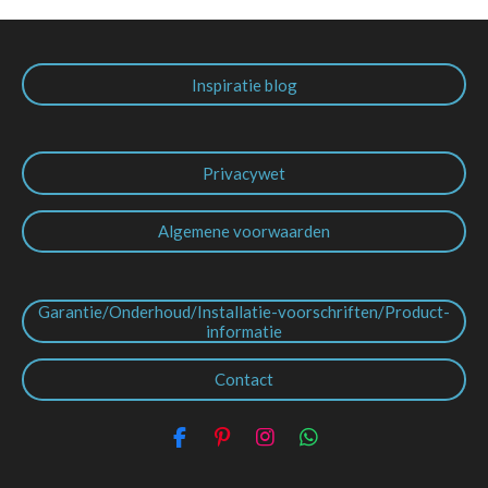
Inspiratie blog
Privacywet
Algemene voorwaarden
Garantie/Onderhoud/Installatie-voorschriften/Product-
informatie
Contact
F
P
I
W
a
i
n
h
c
n
s
a