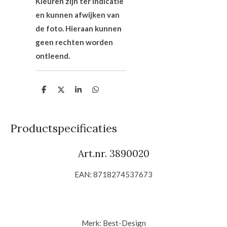
Kleuren zijn ter indicatie
en kunnen afwijken van
de foto. Hieraan kunnen
geen rechten worden
ontleend.
D
D
S
D
e
e
h
e
l
e
a
l
e
l
r
e
n
e
n
Productspecificaties
Art.nr. 3890020
EAN: 8718274537673
Merk:
Best-Design