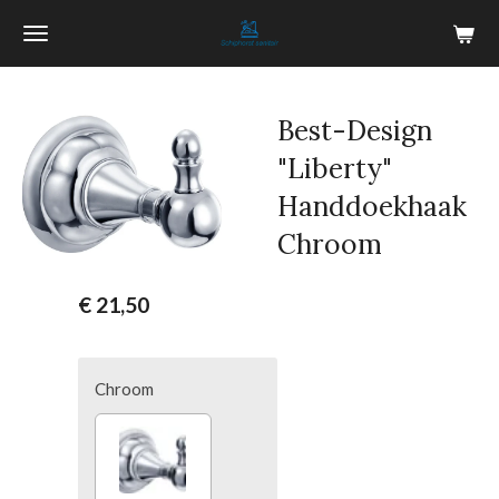
Ga
direct
naar
de
Best-Design
hoofdinhoud
"Liberty"
Handdoekhaak
Chroom
€ 21,50
Chroom