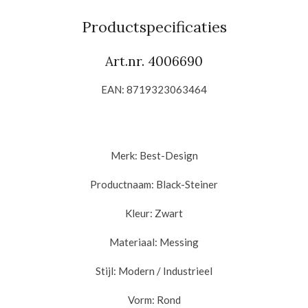
e
l
r
e
n
e
n
Productspecificaties
Art.nr. 4006690
EAN: 8719323063464
Merk:
Best-Design
Productnaam:
Black-Steiner
Kleur:
Zwart
Materiaal:
Messing
Stijl:
Modern / Industrieel
Vorm:
Rond