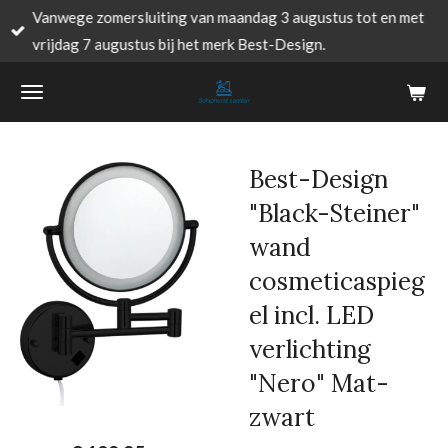
Vanwege zomersluiting van maandag 3 augustus tot en met
Ga
vrijdag 7 augustus bij het merk Best-Design.
direct
naar
de
hoofdinhoud
Best-Design
"Black-Steiner"
wand
cosmeticaspieg
el incl. LED
verlichting
"Nero" Mat-
zwart