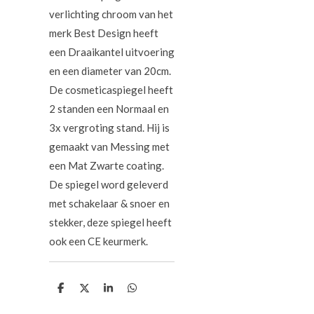
verlichting chroom van het
merk Best Design heeft
een Draaikantel uitvoering
en een diameter van 20cm.
De cosmeticaspiegel heeft
2 standen een Normaal en
3x vergroting stand. Hij is
gemaakt van Messing met
een Mat Zwarte coating.
De spiegel word geleverd
met schakelaar & snoer en
stekker, deze spiegel heeft
ook een CE keurmerk.
D
D
S
D
e
e
h
e
l
e
a
l