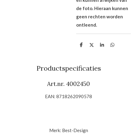
de foto. Hieraan kunnen
geen rechten worden
ontleend.
D
D
S
D
e
e
h
e
l
e
a
l
e
l
r
e
n
e
n
Productspecificaties
Art.nr. 4002450
EAN: 8718262090578
Merk:
Best-Design