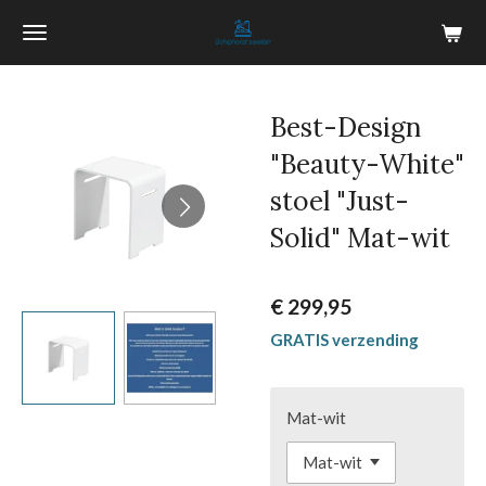
Ga
direct
naar
de
Best-Design
hoofdinhoud
"Beauty-White"
stoel "Just-
Solid" Mat-wit
€ 299,95
GRATIS verzending
Mat-wit