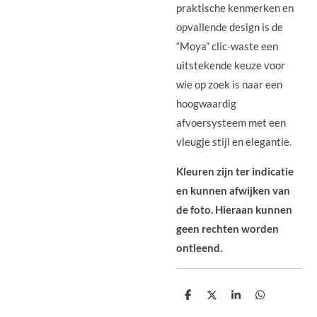
praktische kenmerken en
opvallende design is de
“Moya” clic-waste een
uitstekende keuze voor
wie op zoek is naar een
hoogwaardig
afvoersysteem met een
vleugje stijl en elegantie.
Kleuren zijn ter indicatie
en kunnen afwijken van
de foto. Hieraan kunnen
geen rechten worden
ontleend.
D
D
S
D
e
e
h
e