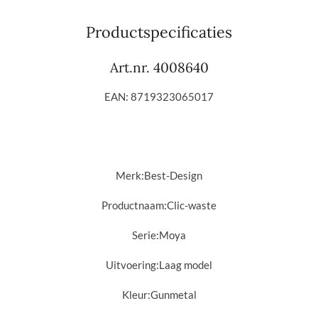
l
e
a
l
e
l
r
e
n
e
n
Productspecificaties
Art.nr. 4008640
EAN: 8719323065017
Merk:
Best-Design
Productnaam:
Clic-waste
Serie:Moya
Uitvoering:
Laag model
Kleur:
Gunmetal