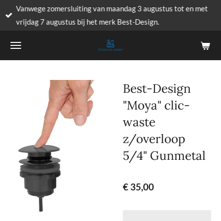
Vanwege zomersluiting van maandag 3 augustus tot en met
Ga
vrijdag 7 augustus bij het merk Best-Design.
direct
naar
de
hoofdinhoud
Best-Design
"Moya" clic-
waste
z/overloop
5/4" Gunmetal
€ 35,00