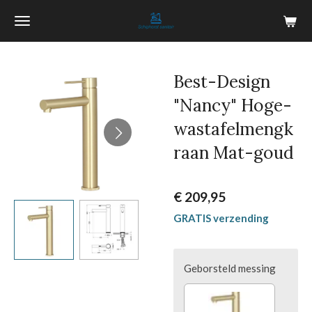
Ga
direct
naar
de
Best-Design
hoofdinhoud
"Nancy" Hoge-
wastafelmengk
raan Mat-goud
€ 209,95
GRATIS verzending
Geborsteld messing