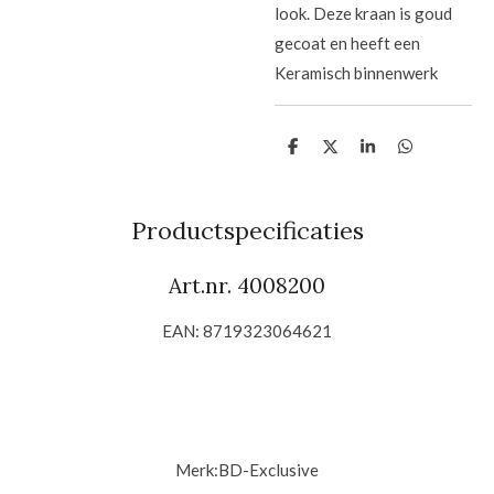
look. Deze kraan is goud
gecoat en heeft een
Keramisch binnenwerk
D
D
S
D
e
e
h
e
l
e
a
l
e
l
r
e
n
e
n
Productspecificaties
Art.nr. 4008200
EAN: 8719323064621
Merk:BD-Exclusive