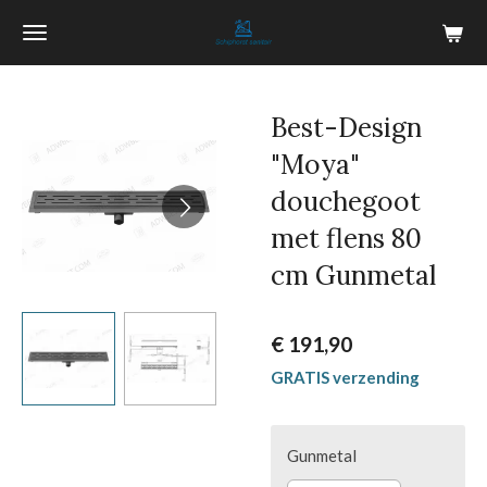
Ga
direct
naar
de
Best-Design
hoofdinhoud
"Moya"
douchegoot
met flens 80
cm Gunmetal
€ 191,90
GRATIS verzending
Gunmetal