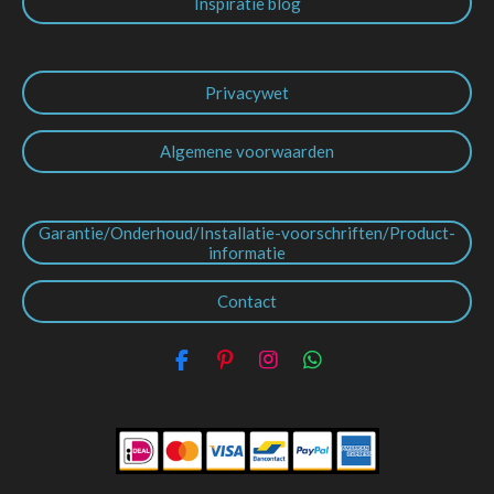
Inspiratie blog
Privacywet
Algemene voorwaarden
Garantie/Onderhoud/Installatie-voorschriften/Product-
informatie
Contact
F
P
I
W
a
i
n
h
c
n
s
a
e
t
t
t
b
e
a
s
o
r
g
A
o
e
r
p