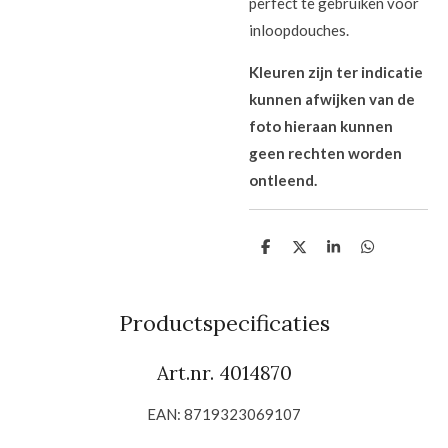
perfect te gebruiken voor
inloopdouches.
Kleuren zijn ter indicatie
kunnen afwijken van de
foto hieraan kunnen
geen rechten worden
ontleend.
D
D
S
D
e
e
h
e
l
e
a
l
e
l
r
e
n
e
n
Productspecificaties
Art.nr. 4014870
EAN: 8719323069107