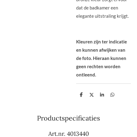
dat de badkamer een
elegante uitstraling krijgt.
Kleuren zijn ter indicatie
en kunnen afwijken van
de foto. Hieraan kunnen
geen rechten worden
ontleend.
D
D
S
D
e
e
h
e
l
e
a
l
e
l
r
e
n
e
n
Productspecificaties
Art.nr. 4013440