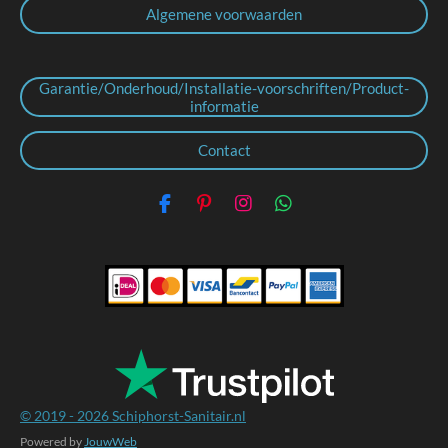
Algemene voorwaarden
Garantie/Onderhoud/Installatie-voorschriften/Product-
informatie
Contact
F
P
I
W
a
i
n
h
c
n
s
a
e
t
t
t
b
e
a
s
o
r
g
A
o
e
r
p
k
s
a
p
t
m
© 2019 - 2026
Schiphorst-Sanitair.nl
Powered by
JouwWeb