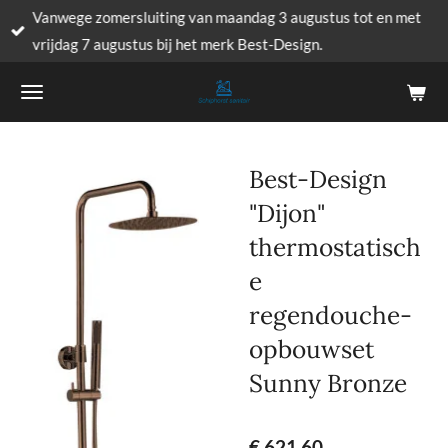
Vanwege zomersluiting van maandag 3 augustus tot en met
Ga
vrijdag 7 augustus bij het merk Best-Design.
direct
naar
de
hoofdinhoud
Best-Design
"Dijon"
thermostatisch
e
regendouche-
opbouwset
Sunny Bronze
€ 621,60