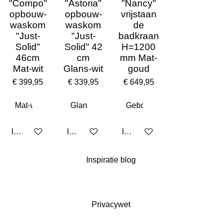
"Compo"
"Astoria"
"Nancy"
opbouw-
opbouw-
vrijstaan
waskom
waskom
de
"Just-
"Just-
badkraan
Solid"
Solid" 42
H=1200
46cm
cm
mm Mat-
Mat-wit
Glans-wit
goud
€ 399,95
€ 339,95
€ 649,95
In winkelwagen
In winkelwagen
In winkelwagen
Inspiratie blog
Privacywet