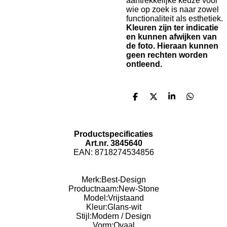
aantrekkelijke keuze voor
wie op zoek is naar zowel
functionaliteit als esthetiek.
Kleuren zijn ter indicatie
en kunnen afwijken van
de foto. Hieraan kunnen
geen rechten worden
ontleend.
D
D
S
D
e
e
h
e
l
e
a
l
e
l
r
e
n
e
n
Productspecificaties
Art.nr. 3845640
EAN: 8718274534856
Merk:
Best-Design
Productnaam:
New-Stone
Model:
Vrijstaand
Kleur:
Glans-wit
Stijl:
Modern / Design
Vorm:
Ovaal