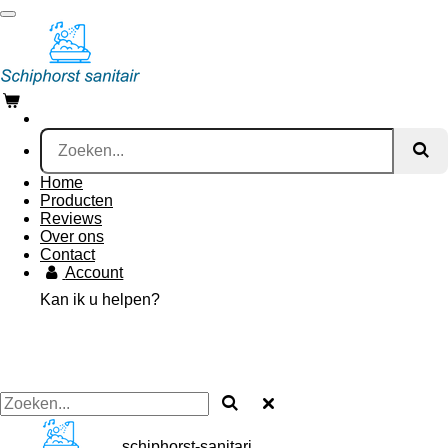
Ga
direct
naar
de
hoofdinhoud
Home
Producten
Reviews
Over ons
Contact
Account
Kan ik u helpen?
schiphorst-sanitari