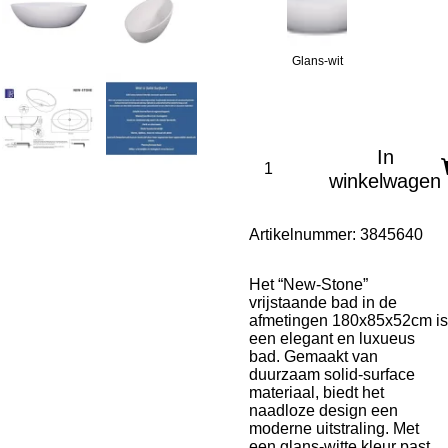
Glans-wit
In
winkelwagen
Artikelnummer:
3845640
Het “New-Stone”
vrijstaande bad in de
afmetingen 180x85x52cm is
een elegant en luxueus
bad. Gemaakt van
duurzaam solid-surface
materiaal, biedt het
naadloze design een
moderne uitstraling. Met
een glans-witte kleur past