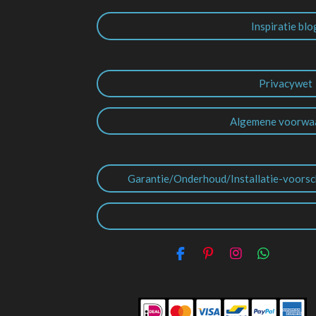
Inspiratie blo
Privacywet
Algemene voorwa
Garantie/Onderhoud/Installatie-voorsc
F
P
I
W
a
i
n
h
c
n
s
a
e
t
t
t
b
e
a
s