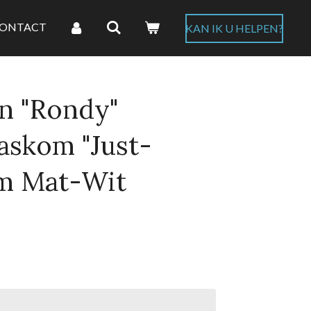
ONTACT
KAN IK U HELPEN?
n "Rondy"
skom "Just-
cm Mat-Wit