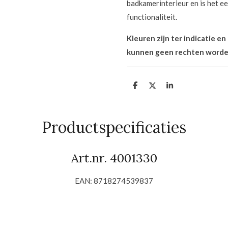
badkamerinterieur en is het e
functionaliteit.
Kleuren zijn ter indicatie e
kunnen geen rechten worde
D
D
S
e
e
h
l
e
a
e
l
r
n
e
Productspecificaties
Art.nr. 4001330
EAN: 8718274539837