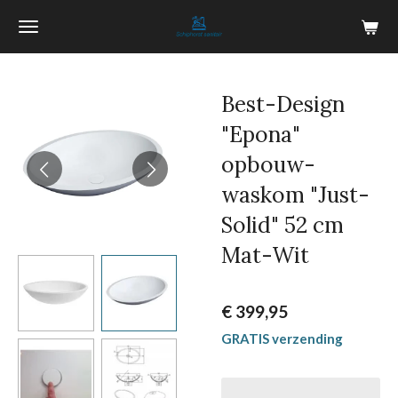
Ga
direct
naar
de
Best-Design
hoofdinhoud
"Epona"
opbouw-
waskom "Just-
Solid" 52 cm
Mat-Wit
€ 399,95
GRATIS verzending