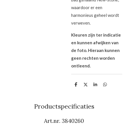
waardoor er een
harmonieus geheel wordt
verweven.
Kleuren zijn ter indicatie
en kunnen afwijken van
de foto. Hieraan kunnen
geen rechten worden
ontleend.
D
D
S
D
e
e
h
e
l
e
a
l
e
l
r
e
n
e
n
Productspecificaties
Art.nr. 3840260