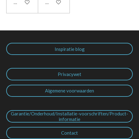
In winkelwagen
In winkelwagen
Inspiratie blog
Privacywet
Algemene voorwaarden
Garantie/Onderhoud/Installatie-voorschriften/Product-
informatie
Contact